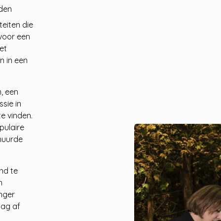
eden
teiten die
 voor een
et
n in een
, een
sie in
te vinden.
pulaire
huurde
nd te
n
anger
 dag af