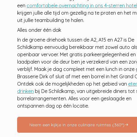
een
comfortabele overnachting in ons 4-sterren hote
krijgen jullie alle tijd om gezellig na te praten en het
uit jullie teambuilding te halen.
Alles onder één dak
In de groene driehoek tussen de A2, A15 en A27 is De
Schildkamp eenvoudig bereikbaar met zowel auto al
openbaar vervoer. Met gratis parkeergelegenheid en
laadpalen voor de deur ben je verzekerd van een zo
verblijf. Maak je dag compleet met een lunch in onze 
Brasserie Dirk of sluit af met een borrel in het Grand 
Ontdek ook de mogelijkheden op het gebied van
ete
drinken
bij De Schildkamp, van uitgebreide diners tot 
borrelarrangementen. Alles voor een geslaagde en
ontspannen dag op één locatie.
Neem een kijkje in onze culinaire ruimtes (360°)
arrow_right_alt