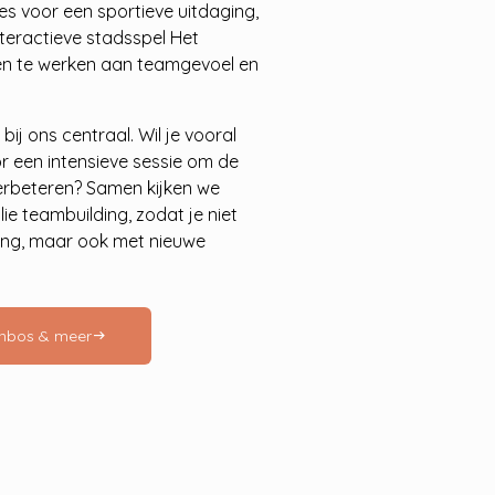
kies voor een sportieve uitdaging,
nteractieve stadsspel Het
n te werken aan teamgevoel en
j ons centraal. Wil je vooral
or een intensieve sessie om de
erbeteren? Samen kijken we
llie teambuilding, zodat je niet
ring, maar ook met nieuwe
nenbos & meer
arrow_right_alt