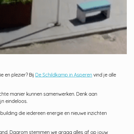
 en plezier? Bij
De Schildkamp in Asperen
vind je alle
erichte manier kunnen samenwerken. Denk aan
jn eindeloos.
building die iedereen energie en nieuwe inzichten
nge band. Daarom stemmen we graag alles af op jouw