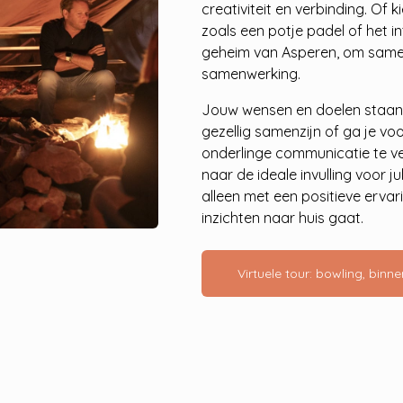
creativiteit en verbinding. Of 
zoals een potje padel of het i
geheim van Asperen, om same
samenwerking.
Jouw wensen en doelen staan bi
gezellig samenzijn of ga je vo
onderlinge communicatie te v
naar de ideale invulling voor ju
alleen met een positieve erva
inzichten naar huis gaat.
Virtuele tour: bowling, bin