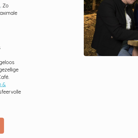
l
. Zo
 maximale
s
rgeloos
gezellige
Café.
n &
sfeervolle