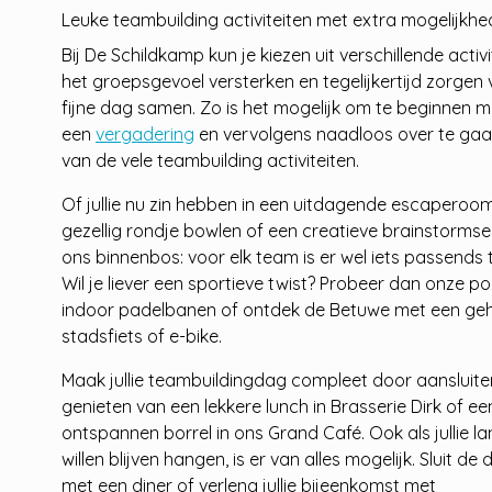
Leuke teambuilding activiteiten met extra mogelijkh
Bij De Schildkamp kun je kiezen uit verschillende activi
het groepsgevoel versterken en tegelijkertijd zorgen
fijne dag samen. Zo is het mogelijk om te beginnen m
een
vergadering
en vervolgens naadloos over te gaa
van de vele teambuilding activiteiten.
Of jullie nu zin hebben in een uitdagende escaperoom
gezellig rondje bowlen of een creatieve brainstormses
ons binnenbos: voor elk team is er wel iets passends 
Wil je liever een sportieve twist? Probeer dan onze po
indoor padelbanen of ontdek de Betuwe met een ge
stadsfiets of e-bike.
Maak jullie teambuildingdag compleet door aansluite
genieten van een lekkere lunch in Brasserie Dirk of ee
ontspannen borrel in ons Grand Café. Ook als jullie l
willen blijven hangen, is er van alles mogelijk. Sluit de
met een diner of verleng jullie bijeenkomst met