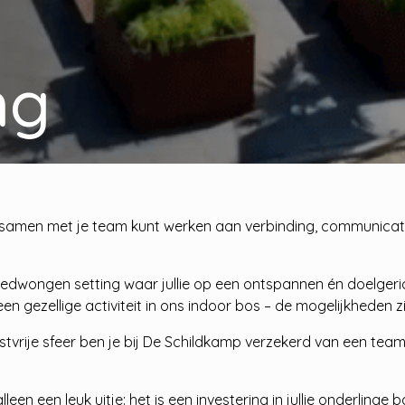
ng
e samen met je team kunt werken aan verbinding, communicatie
ongedwongen setting waar jullie op een ontspannen én doelg
en gezellige activiteit in ons indoor bos – de mogelijkheden zi
tvrije sfeer ben je bij De Schildkamp verzekerd van een team
lleen een leuk uitje: het is een investering in jullie onderli