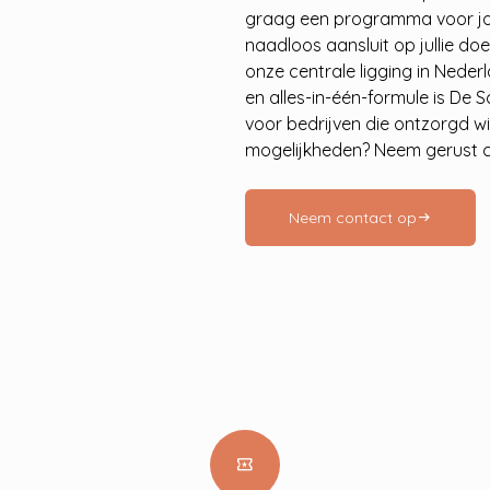
graag een programma voor 
naadloos aansluit op jullie d
onze centrale ligging in Nede
en alles-in-één-formule is De 
voor bedrijven die ontzorgd w
mogelijkheden? Neem gerust c
Neem contact op
arrow_right_alt
local_activity