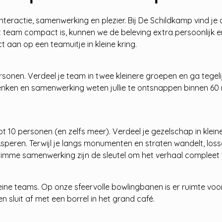
eractie, samenwerking en plezier. Bij De Schildkamp vind je ac
 team compact is, kunnen we de beleving extra persoonlijk en
ect aan op een teamuitje in kleine kring.
en. Verdeel je team in twee kleinere groepen en ga tegelijk o
nken en samenwerking weten jullie te ontsnappen binnen 60 m
 10 personen (en zelfs meer). Verdeel je gezelschap in kleine
peren. Terwijl je langs monumenten en straten wandelt, losse
slimme samenwerking zijn de sleutel om het verhaal compleet
leine teams. Op onze sfeervolle bowlingbanen is er ruimte voo
 en sluit af met een borrel in het grand café.