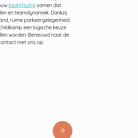
jouw
bedrijfsuitje
samen dat
oelen en teamdynamiek. Dankzij
rland, ruime parkeergelegenheid
Schildkamp een logische keuze
illen worden. Benieuwd naar de
ontact met ons op.
location_on