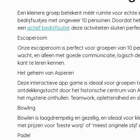
Een kleinere groep betekent méér ruimte voor echte int
bedrijfsuitjes met ongeveer 10 personen. Doordat het
een
actief bedrijfsuitje
: deze activiteiten sluiten perf
Escaperoom
Onze escaperoom is perfect voor groepen van 10 person
wacht, en alleen met goede communicatie, logisch de
kant te leren kennen.
Het geheim van Asperen
Deze interactieve app game is ideaal voor groepen tot
ontdekkingstocht door het historische centrum van As
het mysterie onthullen. Teamwork, oplettendheid en 
Bowling
Bowlen is laagdrempelig en gezellig, en ideaal voor k
met prijzen voor ‘beste worp’ of ‘meest originele stijl’
Padel