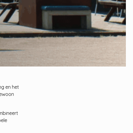
ng en het
 gewoon
ombineert
bele