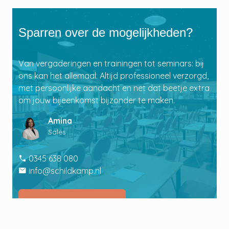
Sparren over de mogelijkheden?
Van vergaderingen en trainingen tot seminars: bij
ons kan het allemaal. Altijd professioneel verzorgd,
met persoonlijke aandacht en net dat beetje extra
om jouw bijeenkomst bijzonder te maken.
Amina
Sales
call
0345 638 080
email
info@schildkamp.nl
Neem contact op
arrow_right_alt