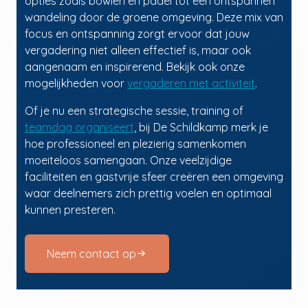
opties zoals bowlen en padel tot een ontspannen
wandeling door de groene omgeving. Deze mix van
focus en ontspanning zorgt ervoor dat jouw
vergadering niet alleen effectief is, maar ook
aangenaam en inspirerend. Bekijk ook onze
mogelijkheden voor
vergaderen met activiteit
.
Of je nu een strategische sessie, training of
teamdag organiseert
, bij De Schildkamp merk je
hoe professioneel en plezierig samenkomen
moeiteloos samengaan. Onze veelzijdige
faciliteiten en gastvrije sfeer creëren een omgeving
waar deelnemers zich prettig voelen en optimaal
kunnen presteren.
Neem contact op
arrow_right_alt