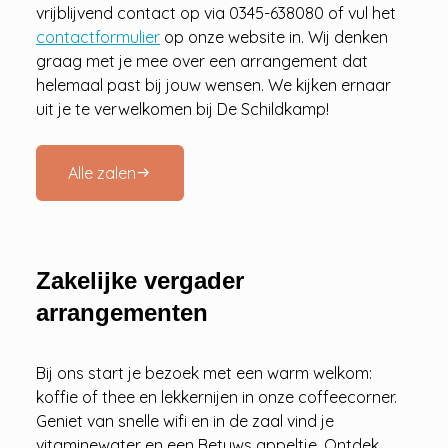
vrijblijvend contact op via 0345-638080 of vul het
contactformulier
op onze website in. Wij denken
graag met je mee over een arrangement dat
helemaal past bij jouw wensen. We kijken ernaar
uit je te verwelkomen bij De Schildkamp!
Alle zalen
arrow_right_alt
Zakelijke vergader
arrangementen
Bij ons start je bezoek met een warm welkom:
koffie of thee en lekkernijen in onze coffeecorner.
Geniet van snelle wifi en in de zaal vind je
vitaminewater en een Betuws appeltje. Ontdek