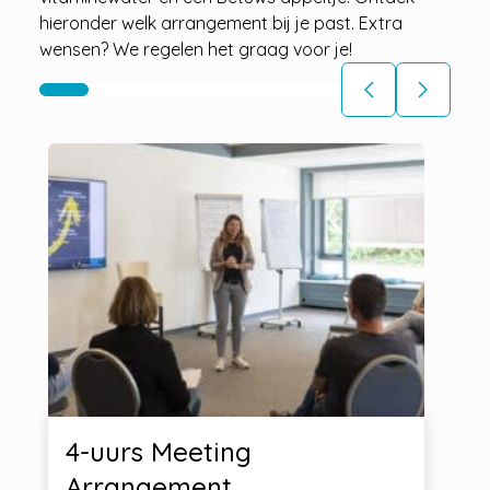
hieronder welk arrangement bij je past. Extra
wensen? We regelen het graag voor je!
arrow_back_ios
arrow_back_ios
4-uurs Meeting
Arrangement