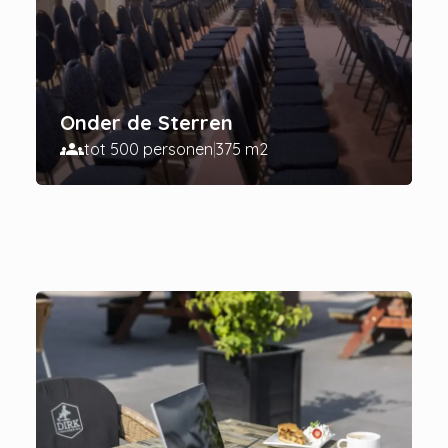
Onder de Sterren
groups
tot 500 personen
|
375 m2