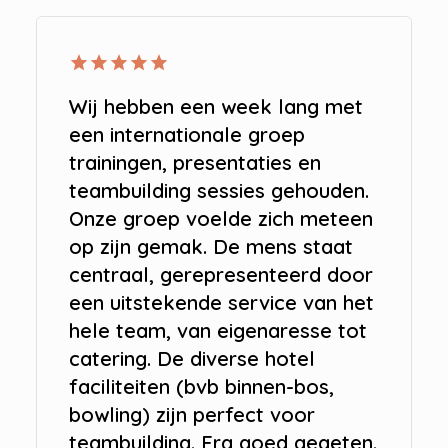
star
star
star
star
star
Wij hebben een week lang met
een internationale groep
trainingen, presentaties en
teambuilding sessies gehouden.
Onze groep voelde zich meteen
op zijn gemak. De mens staat
centraal, gerepresenteerd door
een uitstekende service van het
hele team, van eigenaresse tot
catering. De diverse hotel
faciliteiten (bvb binnen-bos,
bowling) zijn perfect voor
teambuilding. Erg goed gegeten.