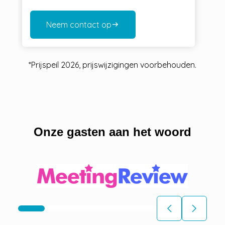
Neem contact op
arrow_right_alt
*Prijspeil 2026, prijswijzigingen voorbehouden.
Onze gasten aan het woord
arrow_back_ios
arrow_back_ios