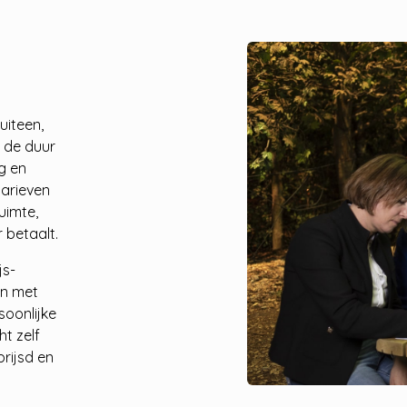
uiteen,
, de duur
g en
tarieven
uimte,
 betaalt.
js-
en met
rsoonlijke
ht zelf
rijsd en