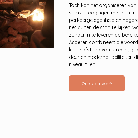
Toch kan het organiseren van 
soms uitdagingen met zich me
parkeergelegenheid en hogere
net buiten de stad te kijken, w
zonder in te leveren op bereik
Asperen combineert die voorde
korte afstand van Utrecht, gr
deur en moderne faciliteiten 
niveau tillen.
Ontdek meer
arrow_right_alt